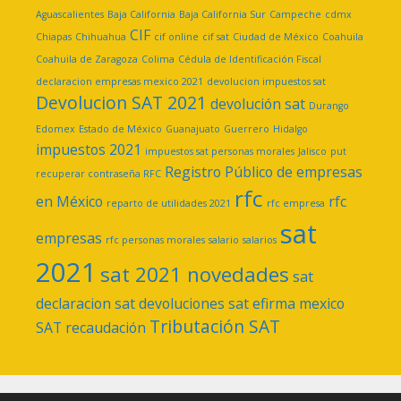
Aguascalientes
Baja California
Baja California Sur
Campeche
cdmx
CIF
Chiapas
Chihuahua
cif online
cif sat
Ciudad de México
Coahuila
Coahuila de Zaragoza
Colima
Cédula de Identificación Fiscal
declaracion empresas mexico 2021
devolucion impuestos sat
Devolucion SAT 2021
devolución sat
Durango
Edomex
Estado de México
Guanajuato
Guerrero
Hidalgo
impuestos 2021
impuestos sat personas morales
Jalisco
put
Registro Público de empresas
recuperar contraseña RFC
rfc
en México
rfc
reparto de utilidades 2021
rfc empresa
sat
empresas
rfc personas morales
salario
salarios
2021
sat 2021 novedades
sat
declaracion
sat devoluciones
sat efirma mexico
Tributación SAT
SAT recaudación