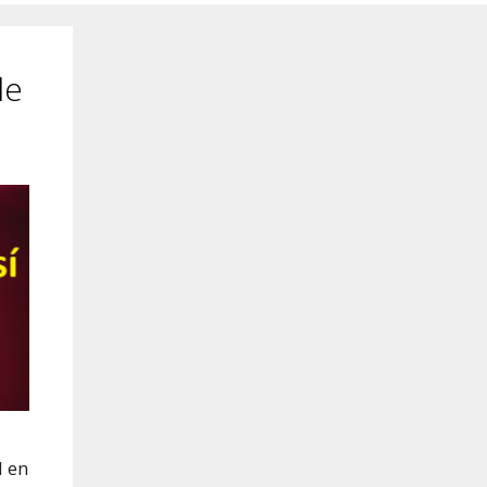
de
l en