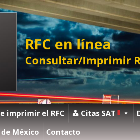
RFC en línea
Consultar/Imprimir R
e imprimir el RFC
Citas SAT
 de México
Contacto