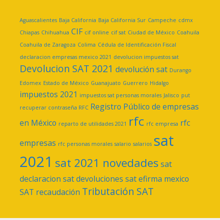
Aguascalientes
Baja California
Baja California Sur
Campeche
cdmx
CIF
Chiapas
Chihuahua
cif online
cif sat
Ciudad de México
Coahuila
Coahuila de Zaragoza
Colima
Cédula de Identificación Fiscal
declaracion empresas mexico 2021
devolucion impuestos sat
Devolucion SAT 2021
devolución sat
Durango
Edomex
Estado de México
Guanajuato
Guerrero
Hidalgo
impuestos 2021
impuestos sat personas morales
Jalisco
put
Registro Público de empresas
recuperar contraseña RFC
rfc
en México
rfc
reparto de utilidades 2021
rfc empresa
sat
empresas
rfc personas morales
salario
salarios
2021
sat 2021 novedades
sat
declaracion
sat devoluciones
sat efirma mexico
Tributación SAT
SAT recaudación