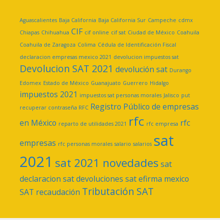
Aguascalientes
Baja California
Baja California Sur
Campeche
cdmx
CIF
Chiapas
Chihuahua
cif online
cif sat
Ciudad de México
Coahuila
Coahuila de Zaragoza
Colima
Cédula de Identificación Fiscal
declaracion empresas mexico 2021
devolucion impuestos sat
Devolucion SAT 2021
devolución sat
Durango
Edomex
Estado de México
Guanajuato
Guerrero
Hidalgo
impuestos 2021
impuestos sat personas morales
Jalisco
put
Registro Público de empresas
recuperar contraseña RFC
rfc
en México
rfc
reparto de utilidades 2021
rfc empresa
sat
empresas
rfc personas morales
salario
salarios
2021
sat 2021 novedades
sat
declaracion
sat devoluciones
sat efirma mexico
Tributación SAT
SAT recaudación