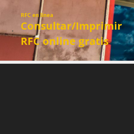
Saltar
al
RFC en línea
contenido
Consultar/Imprimir
RFC online gratis