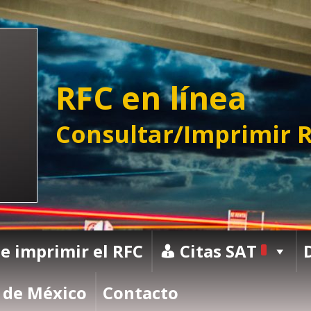
RFC en línea
Consultar/Imprimir R
e imprimir el RFC
Citas SAT
 de México
Contacto