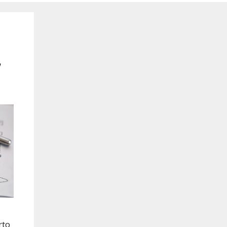
,
rto