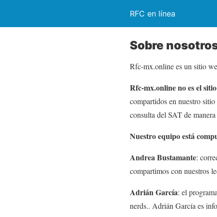
RFC en línea
Sobre nosotro
Rfc-mx.online es un sitio w
Rfc-mx.online
no es el siti
compartidos en nuestro sitio
consulta del SAT de manera r
Nuestro equipo está compu
Andrea Bustamante
: corr
compartimos con nuestros lec
Adrián García
: el programa
nerds.. Adrián García es info