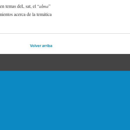
o en temas deL sat, el “
alma
”
ientos acerca de la temática
Volver arriba