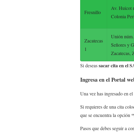
Av. Huicot n
Fresnillo
Colonia Peri
Unión núm. 1
Zacatecas
Señores y G
1
Zacatecas, 
sacar cita en el S
Si deseas
Ingresa en el Portal w
Una vez has ingresado en el
Si requieres de una cita col
“
que se encuentra la opción
Pasos que debes seguir a co