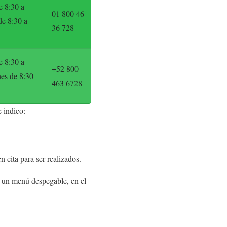
e 8:30 a
01 800 46
de 8:30 a
36 728
e 8:30 a
+52 800
nes de 8:30
463 6728
 indico:
n cita para ser realizados.
á un menú despegable, en el