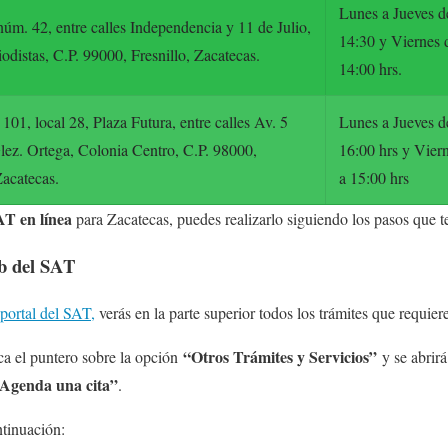
Lunes a Jueves d
úm. 42, entre calles Independencia y 11 de Julio,
14:30 y Viernes 
odistas, C.P. 99000, Fresnillo, Zacatecas.
14:00 hrs.
01, local 28, Plaza Futura, entre calles Av. 5
Lunes a Jueves d
lez. Ortega, Colonia Centro, C.P. 98000,
16:00 hrs y Vier
Zacatecas.
a 15:00 hrs
AT en línea
para Zacatecas, puedes realizarlo siguiendo los pasos que te
eb del SAT
portal del SAT,
verás en la parte superior todos los trámites que requiere
“Otros Trámites y Servicios”
oca el puntero sobre la opción
y se abrir
Agenda una cita”
.
ntinuación: