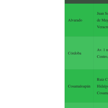
Juan So
Alvarado
de May
Veracr
Av. 1 n
Córdoba
Centro
Ruiz Co
Cosamaloapán
Hidalg
Cosama