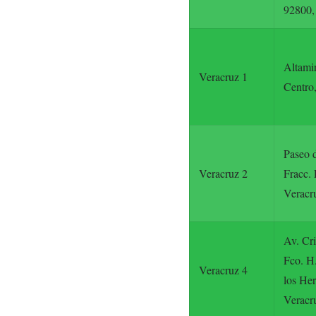
92800,
Altamir
Veracruz 1
Centro,
Paseo d
Veracruz 2
Fracc. 
Veracr
Av. Cri
Fco. H.
Veracruz 4
los Her
Veracr