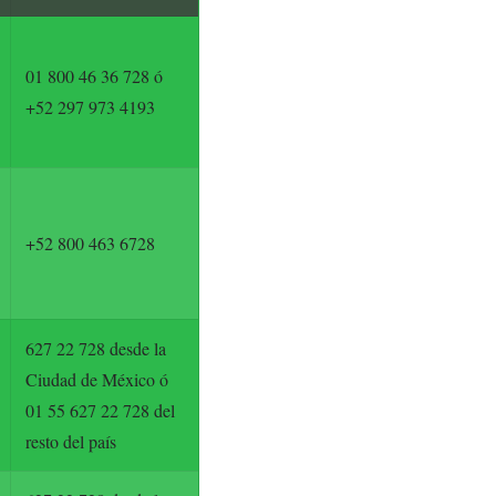
01 800 46 36 728 ó
+52 297 973 4193
+52 800 463 6728
627 22 728 desde la
Ciudad de México ó
01 55 627 22 728 del
resto del país