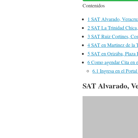
Contenidos
1
SAT Alvarado, Veracru
2
SAT La Trinidad Chica,
3
SAT Ruiz Cortines, Co
4
SAT en Martinez de la T
5
SAT en Orizába, Plaza 
6
Como agendar Cita en e
6.1
Ingresa en el Porta
SAT Alvarado, V