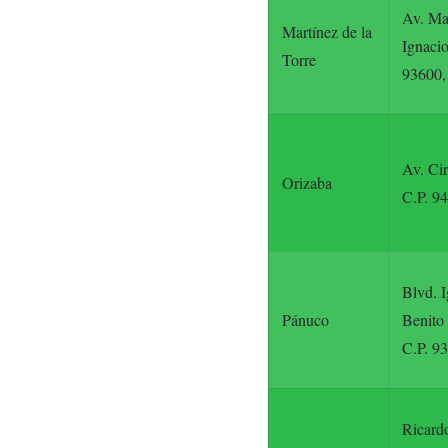
Av. Ma
Martínez de la
Ignaci
Torre
93600, 
Av. Cir
Orizaba
C.P. 94
Blvd. I
Pánuco
Benito 
C.P. 9
Ricard