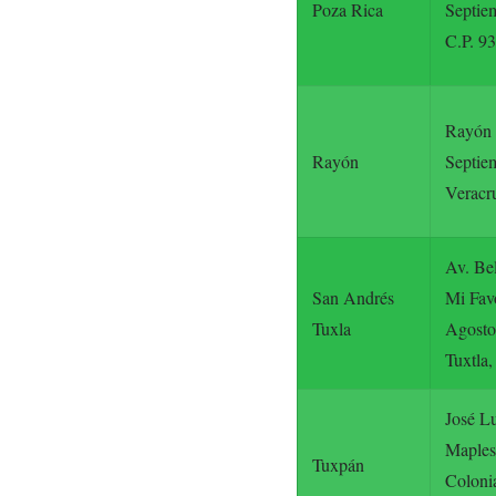
Poza Rica
Septiem
C.P. 93
Rayón 
Rayón
Septiem
Veracr
Av. Bel
San Andrés
Mi Favo
Tuxla
Agosto
Tuxtla,
José Lu
Maples,
Tuxpán
Coloni