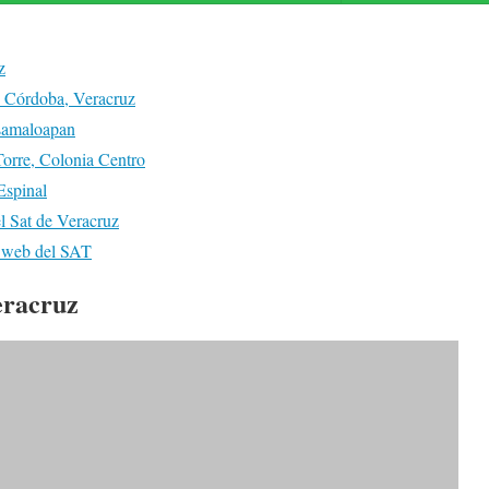
z
 Córdoba, Veracruz
samaloapan
orre, Colonia Centro
Espinal
l Sat de Veracruz
l web del SAT
eracruz