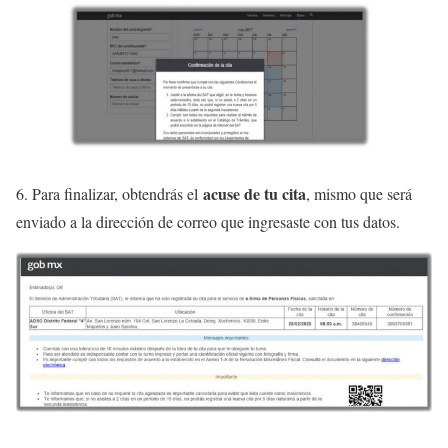
acuse de tu cita
6. Para finalizar, obtendrás el
, mismo que será
enviado a la dirección de correo que ingresaste con tus datos.