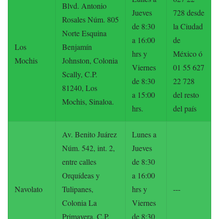
Blvd. Antonio
Jueves
728 desde
Rosales Núm. 805
de 8:30
la Ciudad
Norte Esquina
a 16:00
de
Los
Benjamín
hrs y
México ó
Mochis
Johnston, Colonia
Viernes
01 55 627
Scally, C.P.
de 8:30
22 728
81240, Los
a 15:00
del resto
Mochis, Sinaloa.
hrs.
del país
Av. Benito Juárez
Lunes a
Núm. 542, int. 2,
Jueves
entre calles
de 8:30
Orquídeas y
a 16:00
Navolato
Tulipanes,
hrs y
---
Colonia La
Viernes
Primavera, C.P.
de 8:30