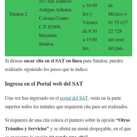
107 Sur, Edificio
a 16:00
de
Antigua Aduana,
Sinaloa 2
hrs y
México ó
Colonia Centro,
Viernes
01 55 627
C.P. 82000,
de 8:30
22 728
Mazatlán,
a 15:00
del resto
Sinaloa.
hrs.
del país.
sacar cita en el SAT en línea
Si deseas
para Sinaloa, puedes
realizarlo siguiendo los pasos que te indico:
Ingresa en el Portal web del SAT
Una vez has ingresado en el
portal del SAT,
verás en la parte
superior todos los trámites que requieren cita para ser realizados.
“Otros
Si requieres de una cita coloca el puntero sobre la opción
Trámites y Servicios”
y se abrirá un menú despegable, en el que
“Agenda una cita”
se encuentra la opción
.