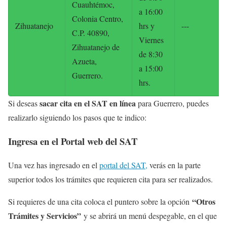
Cuauhtémoc,
a 16:00
Colonia Centro,
Zihuatanejo
hrs y
---
C.P. 40890,
Viernes
Zihuatanejo de
de 8:30
Azueta,
a 15:00
Guerrero.
hrs.
sacar cita en el SAT en línea
Si deseas
para Guerrero, puedes
realizarlo siguiendo los pasos que te indico:
Ingresa en el Portal web del SAT
Una vez has ingresado en el
portal del SAT,
verás en la parte
superior todos los trámites que requieren cita para ser realizados.
“Otros
Si requieres de una cita coloca el puntero sobre la opción
Trámites y Servicios”
y se abrirá un menú despegable, en el que