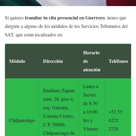
tramitar tu cita presencial en Guerrero
Si quieres
, tienes que
dirigirte a alguno de los módulos de los Servicios Tributarios del
SAT, que están localizados en:
Horario
Módulo
Dirección
de
Teléfonos
atención
Lunes a
Emiliano Zapata
Jueves
núm. 28, piso 4,
de 8:30
esq. Galeana,
a 16:00
+52 55
Colonia Centro,
Chilpancingo
hrs y
6272
C.P. 39000,
Viernes
2728
Chilpancingo de