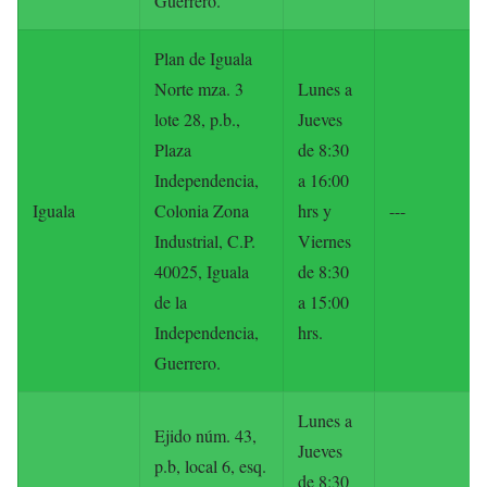
Guerrero.
Plan de Iguala
Norte mza. 3
Lunes a
lote 28, p.b.,
Jueves
Plaza
de 8:30
Independencia,
a 16:00
Iguala
Colonia Zona
hrs y
---
Industrial, C.P.
Viernes
40025, Iguala
de 8:30
de la
a 15:00
Independencia,
hrs.
Guerrero.
Lunes a
Ejido núm. 43,
Jueves
p.b, local 6, esq.
de 8:30